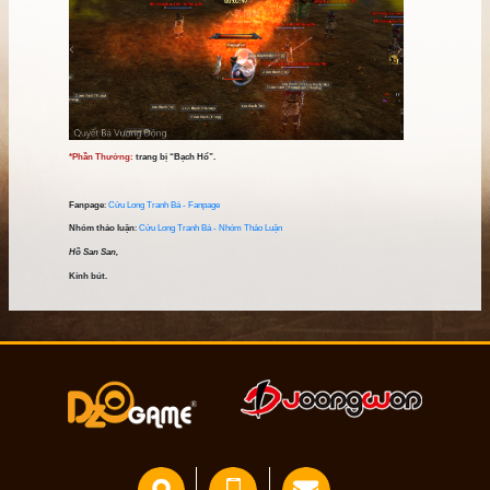
Bá Vương 
*Vị trí:
cuối tầng 1 Bá Vương Động