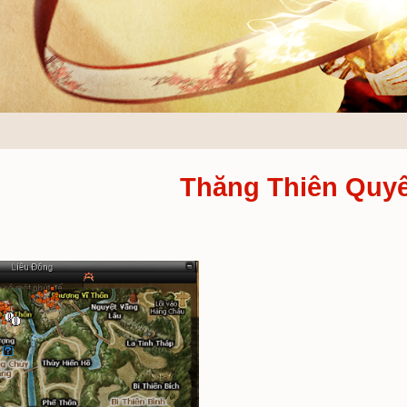
Thăn
u Đông