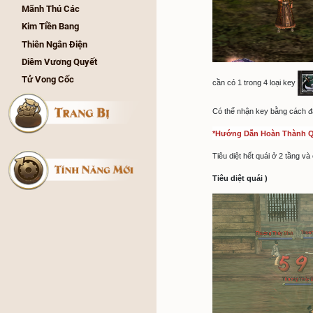
Mới)
Phó Bản Vô Tận
Bá Vương Quyết
Pháo Đài Bồ Đạt La
*NPC bán 
Hoàng Kim Thành
Kỳ Lân Quyết
Thăng Thiên Quyết
Bắc Hải Băng Cung
Hắc Chu Tự
Kim Vương Động
Dã Thú Các
Mãnh Thú Các
Kim Tiền Bang
Thiên Ngân Điện
Diêm Vương Quyết