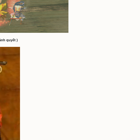
ong 4 loại key
: Tím (dễ), Xanh (vừa), Đỏ (Khó), 
n key bằng cách đánh quái ở Liêu Đông hoặc Bắc Hải.
Dẫn
Hoàn Thành Quyết:
hết quái ở 2 tầng và các Boss Dạ Vân, A Bộ, Lãnh Mỹ để hoàn thành.
uái )