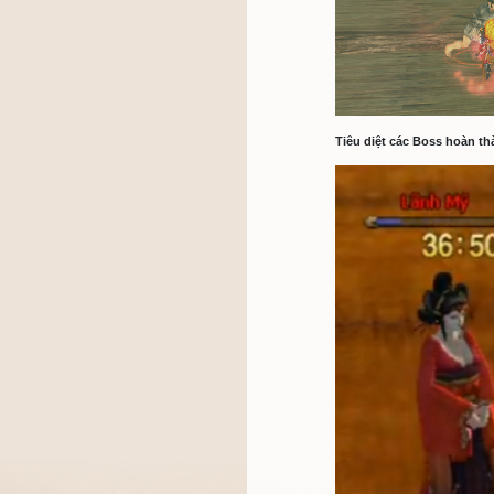
Tử Vong Cốc
cần có 1 tr
Có thể nhậ
*Hướng 
Tiêu diệt 
Tiêu diệt q