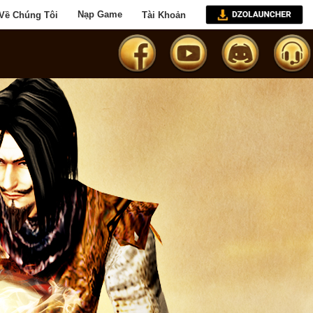
Về Chúng Tôi
Nạp Game
Tài Khoản