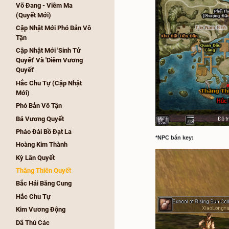
Thiếu Lâm - Bí Cung 
(Quyết Mới)
Võ Đang - Viêm Ma 
(Quyết Mới)
Cập Nhật Mới Phó Bản Vô 
Tận
Cập Nhật Mới 'Sinh Tử 
Quyết' Và 'Diêm Vương 
Quyết'
Hắc Chu Tự (Cập Nhật 