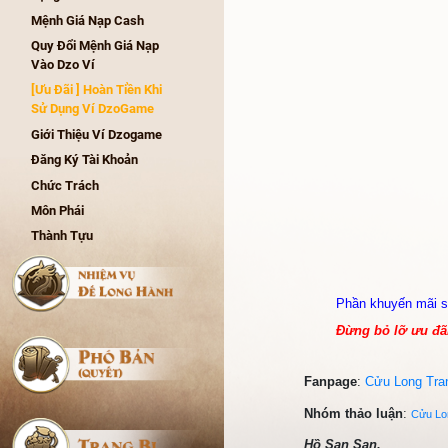
Closed Beta - Nhận Ở 
Open Beta
Hướng Dẫn Nhận Và Sử 
Để 
Dụng Code Quà Đăng Ký 
với
Sớm
một
Hướng Dẫn Nạp Thẻ Trên 
Website
Hướng Dẫn Nạp Tiền 
Trong Game
Hướng Dẫn Nhập 
GiftCode
Hướng Dẫn Tải Và Sử 
Dụng Dzolauncher
Mệnh Giá Nạp Cash
Quy Đổi Mệnh Giá Nạp 
Vào Dzo Ví