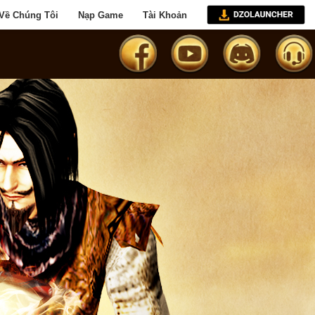
Về Chúng Tôi
Nạp Game
Tài Khoản