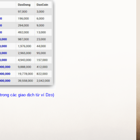
ợi trong việc nạp thẻ, chúng tôi đã phát hành thẻ DzoCar
Ví Dzogame qua thẻ DzoCard, các bằng hữu có thể nạp trực 
 có mức ưu đãi cực kỳ hấp dẫn cho các mốc nạp như sau: