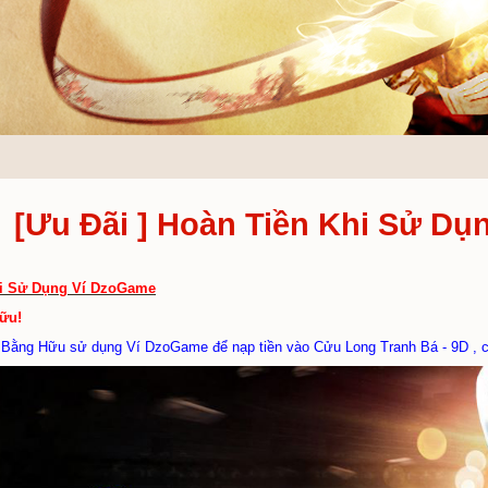
[Ưu Đãi ] Hoàn T
 ] Hoàn Tiền Khi Sử Dụng Ví DzoGame