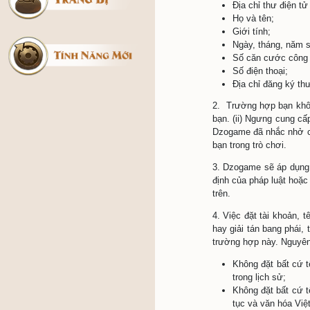
[Ưu Đãi ] Hoàn Tiền Khi 
8. Người
Sử Dụng Ví DzoGame
Giới Thiệu Ví Dzogame
III. Tài
Đăng Ký Tài Khoản
Để sử dụn
Chức Trách
1. Sử dụ
Môn Phái
cần phải
Thành Tựu
2. Sử dụ
tuân thủ
nhiệm về 
3. Nhằm 
nhận và h
IV. Thu 
1. Theo 
bạn cần 