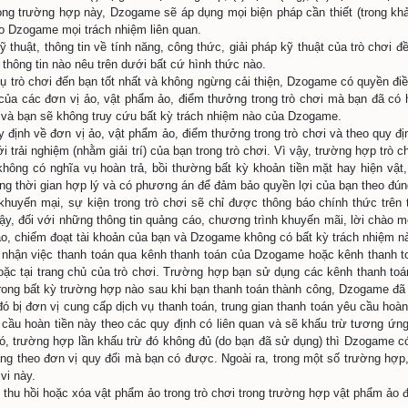
y lập tức thay đổi mật khẩu.
ng báo cho Dzogame và thực hiện các thủ tục cần thiết để t
ết khiếu nại khách hàng Dzogame.
iểu rõ và đồng ý rằng, để tăng cường mức độ bảo mật, an t
 vào trong hoặc bên cạnh trò chơi; mặc dù vậy, việc áp dụng
me được miễn trừ hoàn toàn trách nhiệm bởi các trường hợ
iểu rõ và đồng ý rằng, để nâng cao hiệu quả sử dụng tài ng
áu tháng) kể từ lần đăng nhập cuối cùng, hoặc không đăng n
) xóa toàn bộ tài khoản của bạn trong trò chơi cùng với toàn b
ogame có thể phục vụ bạn tốt nhất, bạn đồng ý, cho phép khô
dụng trên thiết bị của bạn, kể cả việc gửi thiết bị của bạn 
ạn. Dzogame sẽ bảo mật toàn bộ các thông tin này theo đún
vụ trò chơi
ạn đồng ý và tuân thủ các điều khoản trong Quy tắc trò chơ
năng của trò chơi cho mục đích cá nhân, không chuyển giao,