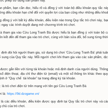
 đọc kỹ nội dung bản Quy tắc trò chơi này trước khi tham 
 được hiểu là sự chấp thuận và đồng ý với Quy tắc này:
hiệu
ong Tranh Bá (“9D” hoặc “cuulongtranhba”) là tên gọi chín
ogame).
ng Tranh Bá là trò chơi điện tử trực tuyến dành cho người c
ổi, bạn không được phép sử dụng sản phẩm này.
 khi sử dụng sản phẩm, bạn cần đọc, hiểu rõ và đồng ý với t
a Dzogame, những điều khoản hạn chế đối với quyền lợi của 
g hợp bạn không đồng ý với bất kỳ điều khoản, điều kiện nào
ập tức đóng, tắt ngay các trình duyệt đang mở chương trình t
bạn đăng nhập và tham gia vào Cửu Long Tranh Bá được hiểu
n khác được liên kết đến để tham gia vào trò chơi, cùng với 