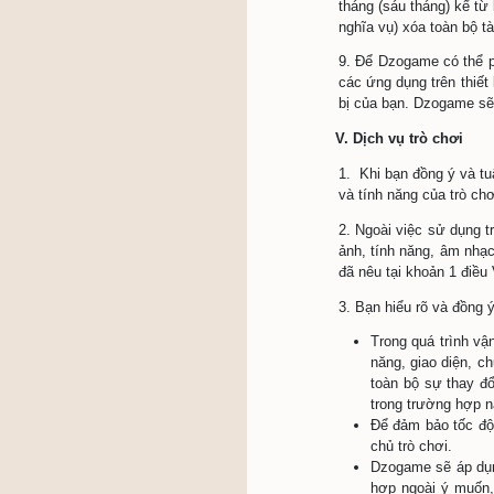
Khô
tron
Khô
tục
Khô
Khô
Ngh
thà
Khô
Khô
5. Bạn h
thông ti
được thô
6. Bạn h
ý) thông
bạn; đồn
đăng nhậ