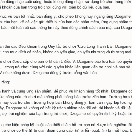
ng đặt bất cứ tên nào có nội dung liên quan hoặc khiến ngư
g lịch sử;
ng đặt bất cứ tên nào có nội dung liên quan đến các sự kiện
 và văn hóa Việt Nam;
ng đặt bất cứ tên nào có nội dung xúc phạm, khích bác đến 
ng đặt bất cứ tên nào có nội dung phá rối hay làm mất uy tí
iêm cấm đặt mọi tên có thể khiến người khác hiểu lầm hay li
nh viên trong công ty Dzogame hay bản thân công ty Dzogam
ng đặt bất kỳ tên nào ám chỉ hoặc có ý ám chỉ đến những phầ
ng đặt bất kỳ tên nào đi ngược lại thuần phong mỹ tục hay t
iểu rõ và đồng ý rằng, Dzogame và bên thứ 3 hợp tác với Dzo
n hoạt động của trò chơi thông qua các hình thức như tin nhắ
ng tin; trong trường hợp này, bên thứ ba hợp tác với Dzoga
iểu rõ và đồng ý rằng: để tránh trường hợp bị mất, bị can thi
 tin về tài khoản, mật khẩu tài khoản cũng như mật khẩu tài
g thời, áp dụng các biện pháp hợp lý nhằm bảo mật tài khoả
p trái với ý muốn của bạn, bạn có thể: