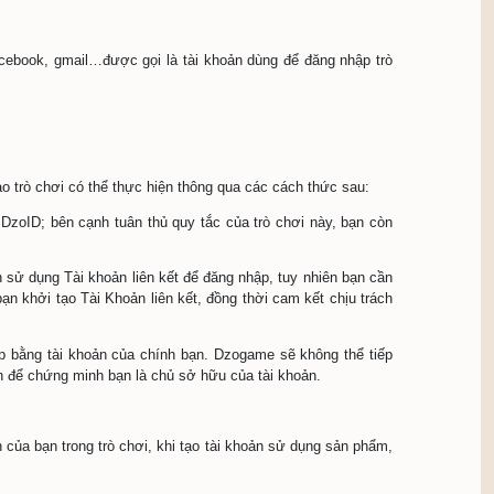
 ‘Cửu Long Tranh Bá’ phải tuân theo trong hoạt động quản lý 
tham gia vào các sản phẩm, dịch vụ do Dzogame phát hành s
h danh của người dùng. Thông tin cá nhân gồm có: họ và tên,
 một số thông tin khác theo quy định của quản lý trò chơi. 
i khoản.
u Long Tranh Bá
tại Quy tắc trò chơi này và các thông báo, tin tức trong tr
tài khoản liên kết khác như facebook, gmail…được gọi là tà