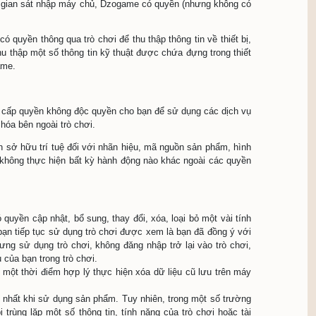
ời khác liên tưởng đến tên của các vĩ nhân, lãnh đạo chính 
 hay nội dung phản động, bài xích tôn giáo, khiêu dâm, quản
người khác dưới bất cứ hình thức nào;
n sản phẩm cũng như công ty phát hành;
ên tưởng đến tên đó (tức nhân vật hoặc bang phái đang sở hữ
e;
n kín của cơ thể;
ruyền thống văn hóa Việt Nam.
game có thể căn cứ vào thông tin do bạn cung cấp để gửi đến
n, điện thoại, thư điện tử (email),…hoặc bất kỳ hình thức nà
me (nếu có) cũng có nghĩa vụ bảo mật thông tin cá nhân của
ệp vào tài khoản ngoài ý muốn (như bị hack), bạn sẽ không tiế
 khoản game của bạn trong trò chơi cho bất kỳ bên thứ ba nà
n của bạn. Trong bất kỳ trường hợp nào, bạn nhận thấy hay 