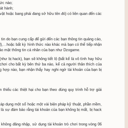
hông đầy đủ các thông tin nêu trên, Dzogame có quyền: (i)
 cấm sử dụng một số hoặc toàn bộ tính năng của tài khoản, k
) Từ chối tiếp nhận, giải quyết các khiếu nại của bạn liên qu
ông tin cá nhân, dữ liệu của bạn. Tuy nhiên, trong một số t
 quyền hoặc Toà án, Dzogame sẽ cung cấp thông tin cá nhâ
tuân thủ nguyên tắt đặt tên. Những người chơi nào vi phạm sẽ
sẽ bị khóa tài khoản của người vi phạm và sẽ khước từ mọi k