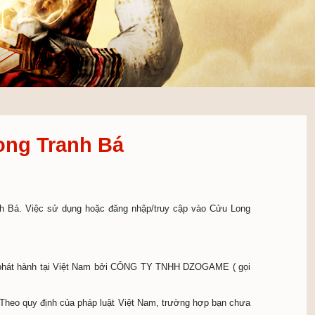
i 9D - Cửu Long Tranh Bá
UY TẮC CỦA TRÒ CHƠI
♦