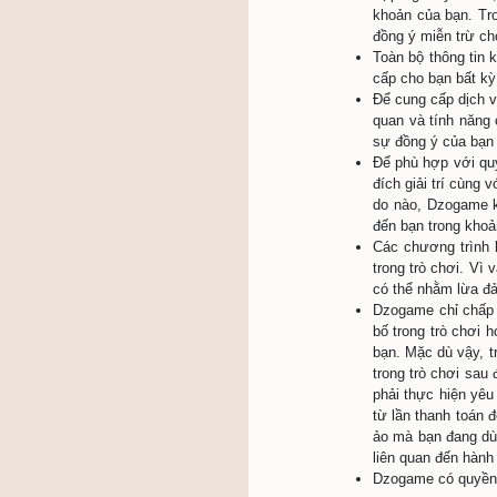
Nga
Thô
quy
7. Bạn h
ứng dụng
và Dzoga
8. Bạn h
tháng (s
nghĩa vụ
9. Để Dz
các ứng 
bị của b
V. Dịch 
1. Khi b
và tính 