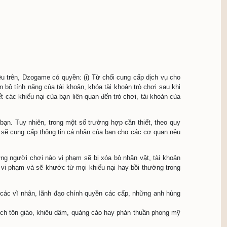
 tạo tài khoản và đăng nhập vào trò chơi có thể thực hiện th
ày, bạn cần phải có tài khoản DzoID; bên cạnh tuân thủ quy 
, trò chơi có thể cho phép bạn sử dụng Tài khoản liên kết đ
 nhà cung cấp dịch vụ nơi bạn khởi tạo Tài Khoản liên kết,
ơi.
huyến cáo bạn nên đăng nhập bằng tài khoản của chính bạ
ng thể cung cấp đầy đủ thông tin để chứng minh bạn là chủ sở
c vấn đề liên quan đến tài khoản của bạn trong trò chơi, khi 