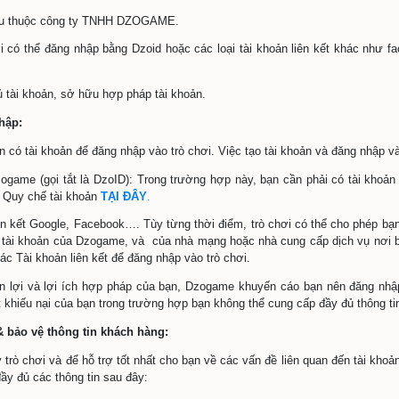
thích từ ngữ
c: là những quy định đòi hỏi người tham gia, sử dụng trò chơi
đổi, cập nhật bổ sung của Quy tắc này. Mỗi người chơi khi 
 mã định danh.
tin cá nhân sẽ được gắn liền với từng tài khoản hoặc mã địn
ước công dân, số điện thoại, địa chỉ thư điện tử (email) và
 theo các quy định ở “Quy chế tài khoản” tại trang đăng ký tà
oặc “sản phẩm”: là trò chơi điện tử trên mạng với tên gọi Cử
chủ của trò chơi là:
https://9d.dzogame.vn/
ắc của trò chơi là các điều khoản, điều kiện được quy định 
 chơi hoặc Trang chủ của trò chơi.
me: thương hiệu thuộc công ty TNHH DZOGAME.
hoản: người chơi có thể đăng nhập bằng Dzoid hoặc các loại 
.