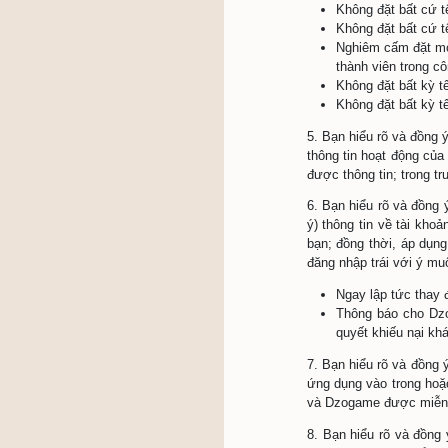
Địa 
Họ 
Giới
Ngà
Số 
Số 
Địa
2. Trườn
bạn. (ii
Dzogame 
bạn trong
3. Dzoga
định của
trên.
4. Việc 
hay giải
trường h