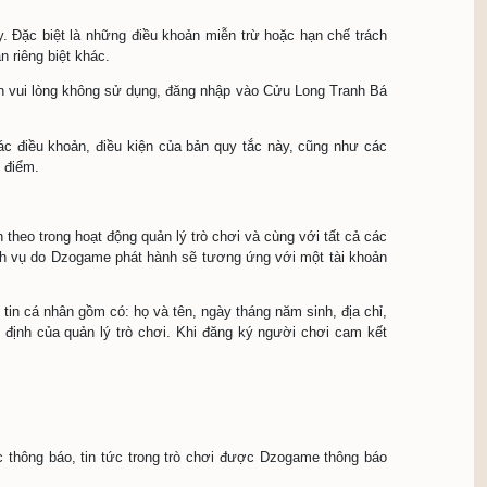
gia vào trò chơi Cửu Long Tranh Bá. Việc sử dụng hoặc đăn
h thức của trò chơi điện tử được phát hành tại Việt Nam b
hơi từ đủ 18 tuổi trở lên (18+). Theo quy định của pháp luật
oàn bộ điều khoản quy tắc này. Đặc biệt là những điều khoả
bạn cũng như những điều khoản riêng biệt khác.
 trong Quy tắc trò chơi này, bạn vui lòng không sử dụng, đă
rò chơi.
 là bạn đồng ý với toàn bộ các điều khoản, điều kiện của 
bản sửa đổi, bổ sung từng thời điểm.