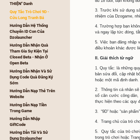
DzoCard Qua Ứng Dụng 
VietinBank Trên Android
Vui lòng
Hướng Dẫn Mua Hàng 
Tranh Bá
Webshop 'Kỳ Trân Các'
I. Giới t
Hướng Dẫn Tân Thủ 9D 
(Nhận Quà, Nhận Trang Bị 
1. Cửu L
Đầu Game, Làm Nhiệm 
tắt là Dz
Vụ,..)
2. Cửu Lo
Hệ Thống Danh Hiệu "ÁC - 
đủ 18 tu
THIỆN" Danh
3. Trước
Quy Tắc Trò Chơi 9D - 
nhiệm củ
Cửu Long Tranh Bá
Hướng Dẫn Hệ Thống 
4. Trườn
Chuyển ID Con Của 
và ngay l
Dzolauncher
5. Việc 
Hướng Dẫn Nhận Quà 
điều khoả
Tham Gia Sự Kiện Tại 