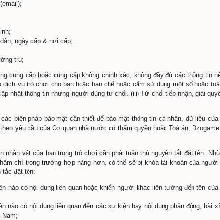
 sử dụng: là chủ tài khoản, sở hữu hợp pháp tài khoản.
 khoản & Đăng nhập:
g “9D” bạn cần có tài khoản để đăng nhập vào trò chơi. Việc
ng tài khoản Dzogame (gọi tắt là DzoID): Trong trường hợp n
 tuân thủ đầy đủ Quy chế tài khoản
TẠI ĐÂY
.
ng tài khoản liên kết Google, Facebook…. Tùy từng thời điểm
 đầy đủ quy chế tài khoản của Dzogame, và của nhà mạng hoặc
việc sử dụng các Tài khoản liên kết để đăng nhập vào trò ch
đảm bảo quyền lợi và lợi ích hợp pháp của bạn, Dzogame k
ỗ trợ giải quyết khiếu nại của bạn trong trường hợp bạn khô
thập, sử dụng & bảo vệ thông tin khách hàng:
quy định quản lý trò chơi và để hỗ trợ tốt nhất cho bạn về cá
phải cung cấp đầy đủ các thông tin sau đây: