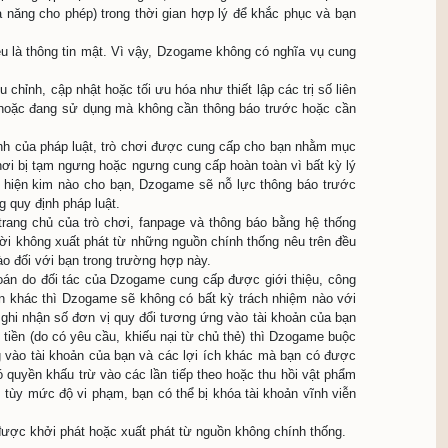
ạm khóa tài khoản nhằm giảm thiểu các thiệt hại cho bạn th
oàn dịch vụ, Dzogame có quyền áp dụng một số hoặc một vài 
 các biện pháp nêu trên không là sự đảm bảo rằng tài khoản 
p này.
uyên hệ thống, trường hợp bạn không đăng nhập, sử dụng tài
hập, sử dụng trò chơi trong thời gian sát nhập máy chủ, Dzo
ộ dữ liệu của bạn.
ng hủy ngang rằng Dzogame có quyền thông qua trò chơi để th
các phần mềm, ứng dụng nhằm thu thập một số thông tin kỹ th
g chính sách bảo mật của Dzogame.
i ‘Cửu Long Tranh Bá’, Dzogame cấp quyền không độc quyền c
 chuyển nhượng và thương mại hóa bên ngoài trò chơi.