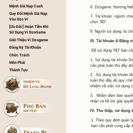
Closed Beta - Nhận Ở 
II. Giải 
Open Beta
1. Quy tắ
Hướng Dẫn Nhận Và Sử 
bản sửa 
Dụng Code Quà Đăng Ký 
hoặc một
Sớm
2. Thông 
Hướng Dẫn Nạp Thẻ Trên 
số căn c
Website
thực hiện
Hướng Dẫn Nạp Tiền 
Trong Game
3. “9D” h
Hướng Dẫn Nhập 
4. Trang 
GiftCode
5. Quy t
Hướng Dẫn Tải Và Sử 
trong trò
Dụng Dzolauncher
Mệnh Giá Nạp Cash
6. Dzoga
Quy Đổi Mệnh Giá Nạp 
7. Tài k
Vào Dzo Ví
chơi “9D”