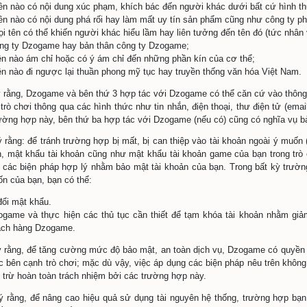
chỉ thư điện tử (email);
và tên;
 tính;
y, tháng, năm sinh;
căn cước công dân, ngày cấp & nơi cấp;
điện thoại;
 chỉ đăng ký thường trú;
g hợp bạn không cung cấp hoặc cung cấp không chính xác, k
) Ngưng cung cấp dịch vụ trò chơi cho bạn hoặc hạn chế hoặc
đã nhắc nhở cập nhật thông tin nhưng người dùng từ chối. (iii
 trò chơi.
me sẽ áp dụng các biện pháp bảo mật cần thiết để bảo mật th
 pháp luật hoặc theo yêu cầu của Cơ quan nhà nước có thẩm
đặt tài khoản, tên nhân vật của bạn trong trò chơi cần phải 
 tán bang phái, thậm chí trong trường hợp nặng hơn, có thể 
ợp này. Nguyên tắc đặt tên: