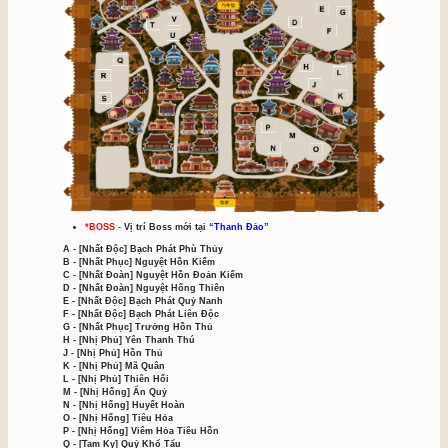
Cập Nhật Mới Côn Lôn 
Sơn Ma Vật
Cập Nhật Mới Bản Đồ 
'Thiên Hải 2'
Giới Thiệu Hệ Thống Hiệ
Nhân
NPC - BOSS Thanh Đảo
Khai Phá Thanh Đảo
Thiên Hải - Thiên Ma
Thiên Hải Kỳ Truyện
BẢN ĐỒ THIÊN HẢI
Phó Bản Mới
Bản Đồ Mới
Thu Thập Ngoại Trang
Nhánh Cây Ảo Vọng