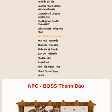
Hệ Thống Cường Hoá 
Thuộc Tính Mới.
20 LOẠI VŨ KHÍ MỚI (Tử
Thần Song Long Uy 
Minh/Thiên Mệnh)
Auto 9D-Dzogame
Cập Nhật Tài Nguyên Mớ
Phó Bản Bất Tận
Bản Cập Nhật Võ Đang -
Viêm Ma (Quyết)