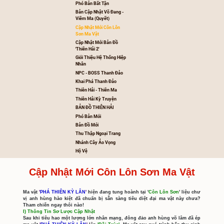
Hệ Thống Cường Hoá 
Thuộc Tính Mới.
20 LOẠI VŨ KHÍ MỚI (Tử
Thần Song Long Uy 
Minh/Thiên Mệnh)
Auto 9D-Dzogame
Cập Nhật Tài Nguyên Mớ
Phó Bản Bất Tận
Bản Cập Nhật Võ Đang -
Viêm Ma (Quyết)