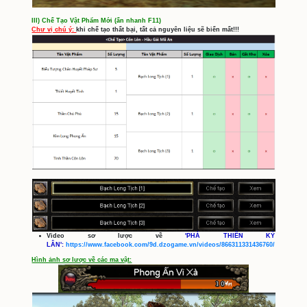
Hiệu 1 Ngày 'Thiên Thú, Càn Khôn, Hồng 
Thiên.
Đặc Biệt:
Toàn Năng Đơn, Huyết Hải 
Thạch [Hạng 5] 'Cơ hội nhận được
Thạch, [Hạng 5] Huyết Kỳ lân
Phong Ấ
'
SONG PHÁ, CỬU VĨ, HẮC NGÔ
HOÀNG
'
có cơ hội nhận được các vật phẩ
Hồn Tinh Hắc Ngô Công, Thiết Diện Tri 
Hồ Châu, ...)
II) Thu Thập Vật Phẩm Mới (ấn nhanh F11)