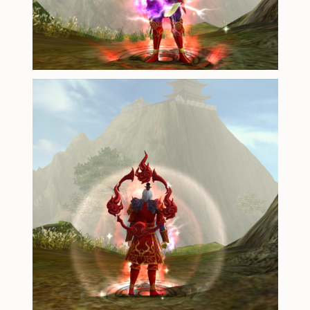
THIÊN KỲ LÂN
'
sẽ xuất hiện, đại ma vật
'
P
thủ vệ gồm
'
SONG PHÁ, CỬU VĨ, HẮC N
HOÀNG
'
đễ hỗ trợ.
2) Sức Mạnh Ma Vật
Do tất cả những ma vật trên đều đã độ kiế
linh, vậy nên chúng vô cùng nguy hiểm. 
THIÊN KỲ LÂN
'
Trong võ lâm thiên hạ đang đồn đ
XÀ,
SONG PHÁ, CỬU VĨ, HẮC NGÔ
HOÀNG
) đều có
Sức Tấn Công Cực 
của chúng cũng vô cùng khủng khiếp. 
THIÊN KỲ LÂN
'
sở hữu lượng máu khổ
3) Vật Phẩm Nhận Được Khi Tiêu Diệt Ma Vậ
'
PHÁ THIÊN KỲ LÂN
':
có cơ hội nhận
( Tín Vật Côn Lôn Sơn Hạp [Cấp 2~5], Bạ
'nguyên liệu chế tạo trang bị Bạch Long 