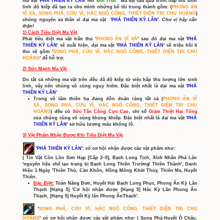
Cập Nhật Mới Côn Lôn 
Sơn Ma Vật
Cập Nhật Mới Bản Đồ 
'Thiên Hải 2'
Giới Thiệu Hệ Thống Hiệ
Nhân
NPC - BOSS Thanh Đảo
Khai Phá Thanh Đảo
Thiên Hải - Thiên Ma
Thiên Hải Kỳ Truyện
BẢN ĐỒ THIÊN HẢI
Phó Bản Mới
Bản Đồ Mới
Thu Thập Ngoại Trang
Nhánh Cây Ảo Vọng