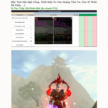
Hộ Vệ
Cập Nhật Mới Côn 
Ma vật
'
PHÁ THIÊN KỲ LÂN
'
hiện đang tung 
vị anh hùng hào kiệt đã chuẩn bị sẵn sàn
Tham chiến ngay thôi nào!
I) Thông Tin Sơ Lược Cập Nhật
Sau khi tiêu hao một lượng lớn nhân mạng
ma vật
'
PHÁ THIÊN KỲ LÂN
'
lên
'Đồi Trúc'.
linh độ kiếp đã tạo ra cho mình những bề 
VĨ XÀ,
SONG PHÁ, CỬU VĨ, HẮC NGÔ CÔN
chúng nguyện xả thân vì đại ma vật
'
PHÁ
thận!
1) Cách Tiêu Diệt Ma Vật
Phải tiêu diệt ma vật trấn thủ '
PHONG ẤN