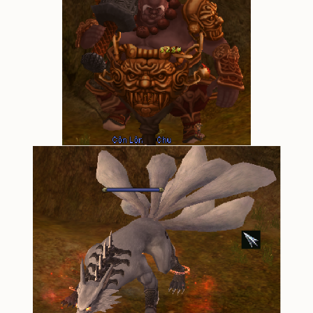
III) Chế Tạo Vật Phẩm Mới (ấn nhanh F11)
Chư vị chú ý:
khi chế tạo thất bại, tất cả ng